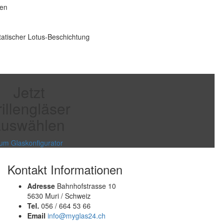
hen
atischer Lotus-Beschichtung
Jetzt
illengläser
auswählen
um Glaskonfigurator
Kontakt Informationen
Adresse
Bahnhofstrasse 10
5630 Muri / Schweiz
Tel.
056 / 664 53 66
Email
info@myglas24.ch