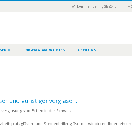
Willkommen bei myGlas24.ch
ME
SER
FRAGEN & ANTWORTEN
ÜBER UNS
sser und günstiger verglasen.
uverglasung von Brillen in der Schweiz.
zu Arbeitsplatzgläsern und Sonnenbrillengläsern – wir bieten Ihnen ei